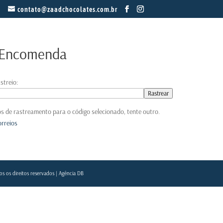
contato@zaadchocolates.com.br
 Encomenda
streio:
Rastrear
s de rastreamento para o código selecionado, tente outro.
orreios
s os direitos reservados |
Agência DB