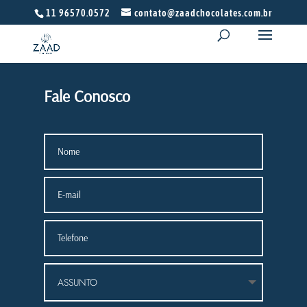
11 96570.0572
contato@zaadchocolates.com.br
Fale Conosco