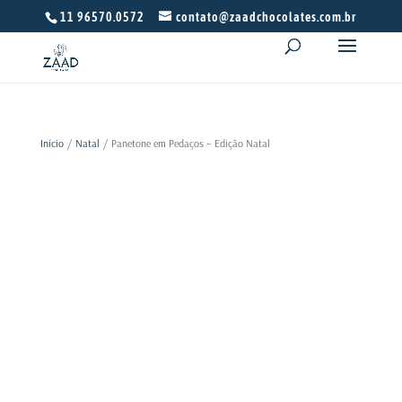
11 96570.0572
contato@zaadchocolates.com.br
Início
/
Natal
/ Panetone em Pedaços – Edição Natal