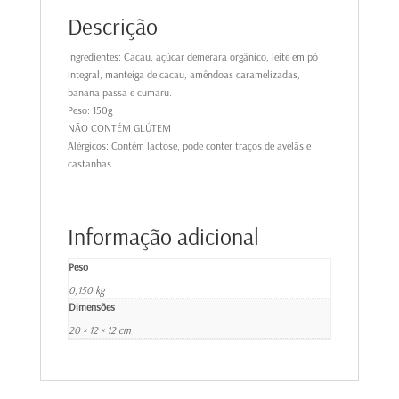
Descrição
Ingredientes: Cacau, açúcar demerara orgânico, leite em pó
integral, manteiga de cacau, amêndoas caramelizadas,
banana passa e cumaru.
Peso: 150g
NÃO CONTÉM GLÚTEM
Alérgicos: Contém lactose, pode conter traços de avelãs e
castanhas.
Informação adicional
Peso
0,150 kg
Dimensões
20 × 12 × 12 cm