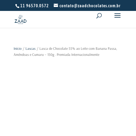
11 96570.0572
contato@zaadchocolates.com.br
Início
/
Lascas
/ Lasca de Chocolate 55% ao Leite com Banana Passa,
Amêndoas e Cumaru – 150g . Premiada Internacionalmente