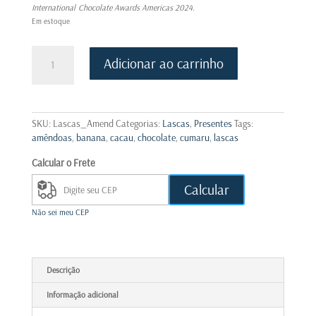
International
Chocolate Awards Americas 2024.
Em estoque
Lasca
Adicionar ao carrinho
de
Chocolate
55%
ao
Leite
SKU:
Lascas_Amend
Categorias:
Lascas
,
Presentes
Tags:
com
amêndoas
,
banana
,
cacau
,
chocolate
,
cumaru
,
lascas
Banana
Calcular o Frete
Passa,
Amêndoas
Calcular
e
Cumaru
Não sei meu CEP
–
150g
.
Premiada
Descrição
Internacionalmente
quantidade
Informação adicional