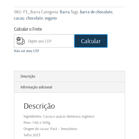
-
Barra
SKU:
FS_Barra
Categoria:
Barra
Tags:
barra de chocolate
,
quantidade
cacau
,
chocolate
,
vegano
Calcular o Frete
Calcular
Não sei meu CEP
Descrição
Informação adicional
Descrição
Ingredientes: Cacau e açúcar demerara orgânico.
Peso: 1 KG e 500g
Origem do cacau: Pará – Amazônico
Safra 2023