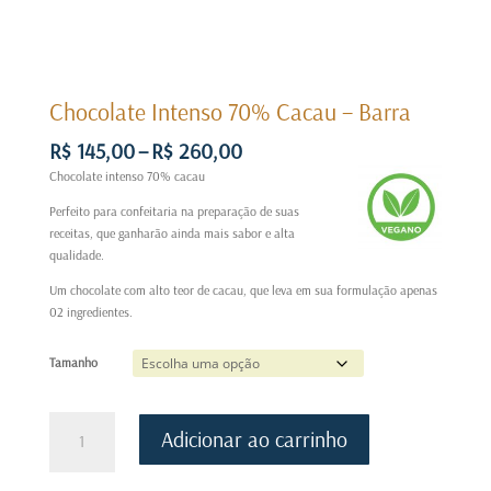
Chocolate Intenso 70% Cacau – Barra
Faixa
R$
145,00
–
R$
260,00
de
Chocolate intenso 70% cacau
preço:
R$ 145,00
Perfeito para confeitaria na preparação de suas
através
receitas, que ganharão ainda mais sabor e alta
R$ 260,00
qualidade.
Um chocolate com alto teor de cacau, que leva em sua formulação apenas
02 ingredientes.
Tamanho
Chocolate
Adicionar ao carrinho
Intenso
70%
Cacau