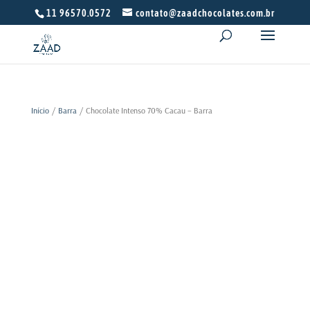
11 96570.0572
contato@zaadchocolates.com.br
Início
/
Barra
/ Chocolate Intenso 70% Cacau – Barra