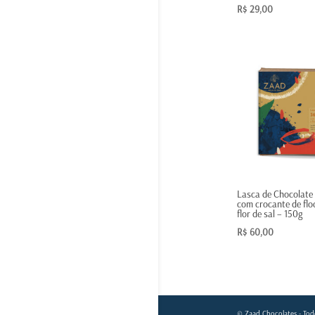
R$
29,00
Lasca de Chocolate
com crocante de flo
flor de sal – 150g
R$
60,00
© Zaad Chocolates - Todo