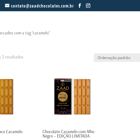
contato@zaadchocolates.com.br
rcados com a tag “caramelo”
 3 resultados
nco Caramelo
Chocolate Caramelo com Alho
Negro – EDIÇÃO LIMITADA