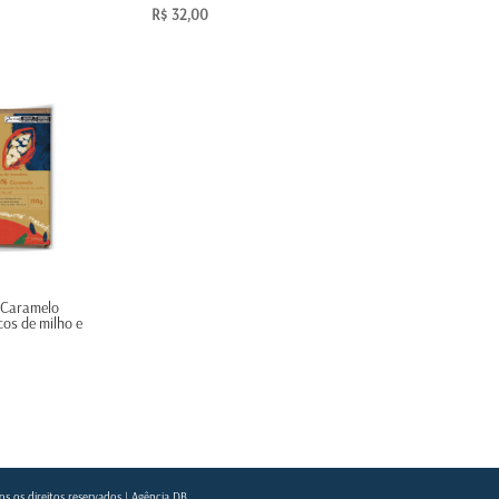
R$
32,00
 Caramelo
cos de milho e
s os direitos reservados |
Agência DB