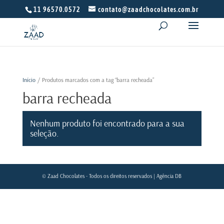
11 96570.0572
contato@zaadchocolates.com.br
Início
/ Produtos marcados com a tag “barra recheada”
barra recheada
Nenhum produto foi encontrado para a sua
seleção.
© Zaad Chocolates - Todos os direitos reservados |
Agência DB